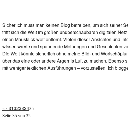
Sicherlich muss man keinen Blog betreiben, um sich seiner Selb
trifft sich die Welt im großen unüberschaubaren digitalen Ne
einen Mausklick weit entfernt. Vielen dieser Ansichten und In
wissenswerte und spannende Meinungen und Geschichten von 
Die Welt könnte sicherlich ohne meine Bild- und Wortschöpfu
über das eine oder andere Ärgernis Luft zu machen. Ebenso sic
mit weniger textlichen Ausführungen – vorzustellen. Ich blogg
«
‹
31
32
33
34
35
Seite 35 von 35