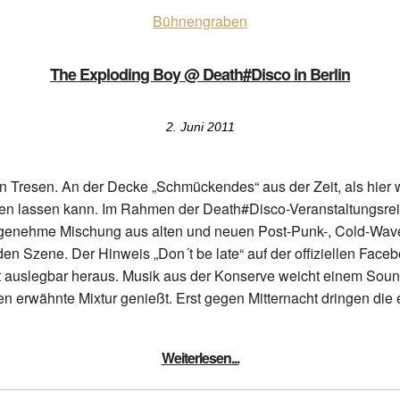
Bühnengraben
The Exploding Boy @ Death#Disco in Berlin
2. Juni 2011
Ein Tresen. An der Decke „Schmückendes“ aus der Zeit, als hier
nken lassen kann. Im Rahmen der Death#Disco-Veranstaltungsrei
ngenehme Mischung aus alten und neuen Post-Punk-, Cold-Wave
en Szene. Der Hinweis „Don´t be late“ auf der offiziellen Fac
eit auslegbar heraus. Musik aus der Konserve weicht einem Soun
ben erwähnte Mixtur genießt. Erst gegen Mitternacht dringen die
Weiterlesen...