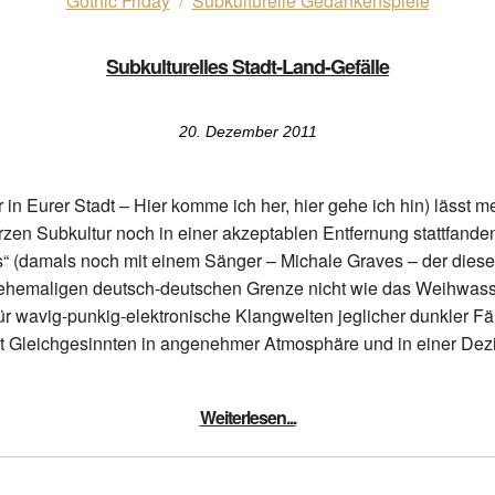
Gothic Friday
Subkulturelle Gedankenspiele
/
Subkulturelles Stadt-Land-Gefälle
20. Dezember 2011
 in Eurer Stadt – Hier komme ich her, hier gehe ich hin) lässt
rzen Subkultur noch in einer akzeptablen Entfernung stattfanden
ts“ (damals noch mit einem Sänger – Michale Graves – der diese
er ehemaligen deutsch-deutschen Grenze nicht wie das Weihwas
für wavig-punkig-elektronische Klangwelten jeglicher dunkler F
mit Gleichgesinnten in angenehmer Atmosphäre und in einer Dez
Weiterlesen...