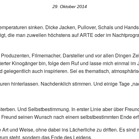
29. Oktober 2014
Temperaturen sinken. Dicke Jacken, Pullover, Schals und Han
eigt, die man zuweilen höchstens auf ARTE oder im Nachtprogram
e Produzenten, Filmemacher, Darsteller und vor allen Dingen Ze
sterter Kinogänger bin, folge dem Ruf und lasse mich einmal im
 gelegentlich auch inspirieren. Sei es thematisch, atmosphärisc
puren hinterlassen. Nachdenklich stimmen. Und einige Tage „na
s Sterben. Und Selbstbestimmung. In erster Linie aber über Fre
Freund seinen Wunsch nach einem selbstbestimmten Ende erfülle
e Art und Weise, ohne dabei ins Lächerliche zu driften. Es s
rum steht, sondern das Ende des Leidens.