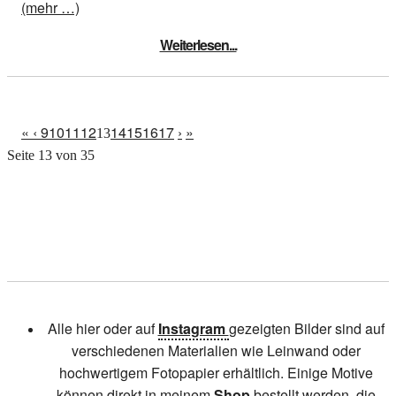
(mehr …)
Weiterlesen...
«
‹
9
10
11
12
14
15
16
17
›
»
13
Seite 13 von 35
Alle hier oder auf
Instagram
gezeigten Bilder sind auf
verschiedenen Materialien wie Leinwand oder
hochwertigem Fotopapier erhältlich. Einige Motive
können direkt in meinem
Shop
bestellt werden, die