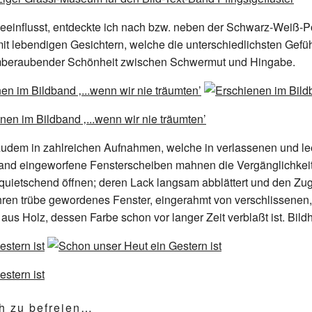
eeinflusst, entdeckte ich nach bzw. neben der Schwarz-Weiß-Por
t lebendigen Gesichtern, welche die unterschiedlichsten Gefühl
temberaubender Schönheit zwischen Schwermut und Hingabe.
h zudem in zahlreichen Aufnahmen, welche in verlassenen und
hand eingeworfene Fensterscheiben mahnen die Vergänglichkei
 quietschend öffnen; deren Lack langsam abblättert und den Zu
ahren trübe gewordenes Fenster, eingerahmt von verschlissenen,
us Holz, dessen Farbe schon vor langer Zeit verblaßt ist. Bi
ch zu befreien…