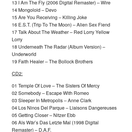
13 I Am The Fly (2006 Digital Remaster) – Wire
14 Mongoloid – Devo
15 Are You Receiving – Killing Joke
16 E.S.T. (Trip To The Moon) – Alien Sex Fiend
17 Talk About The Weather – Red Lorry Yellow
Lorry
18 Underneath The Radar (Album Version) –
Underworld
19 Faith Healer – The Bollock Brothers
CD2:
01 Temple Of Love – The Sisters Of Mercy
02 Somebody – Escape With Romeo
03 Sleeper In Metropolis – Anne Clark
04 Los Ninos Del Parque – Liaisons Dangereuses
05 Getting Closer – Nitzer Ebb
06 Als Wär’s Das Letzte Mal (1998 Digital
Remaster) – D.A.F.