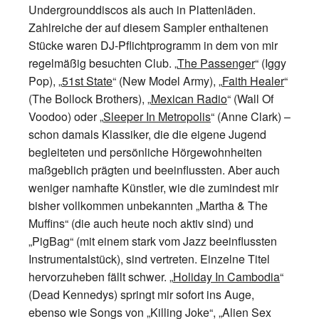
Undergrounddiscos als auch in Plattenläden.
Zahlreiche der auf diesem Sampler enthaltenen
Stücke waren DJ-Pflichtprogramm in dem von mir
regelmäßig besuchten Club. „
The Passenger
“ (Iggy
Pop), „
51st State
“ (New Model Army), „
Faith Healer
“
(The Bollock Brothers), „
Mexican Radio
“ (Wall Of
Voodoo) oder „
Sleeper In Metropolis
“ (Anne Clark) –
schon damals Klassiker, die die eigene Jugend
begleiteten und persönliche Hörgewohnheiten
maßgeblich prägten und beeinflussten. Aber auch
weniger namhafte Künstler, wie die zumindest mir
bisher vollkommen unbekannten „Martha & The
Muffins“ (die auch heute noch aktiv sind) und
„PigBag“ (mit einem stark vom Jazz beeinflussten
Instrumentalstück), sind vertreten. Einzelne Titel
hervorzuheben fällt schwer. „
Holiday In Cambodia
“
(Dead Kennedys) springt mir sofort ins Auge,
ebenso wie Songs von „Killing Joke“, „Alien Sex