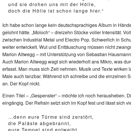
und sie drohen uns mit der Hölle,
doch die Hölle ist schon lange hier.“
Ich habe schon lange kein deutschsprachiges Album in Händ
gelohnt hätte. „Moloch“ – dreizehn Stücke voller Intensität.
zwischen Industrial Metal und Electro Pop. Schwerlich in Sch
weiter entwickelt. Wut und Enttäuschung müssen nicht zwangs
Marion Altwegg – mit Unterstützung von Sebastian Hausmann h
Auch Marion Altwegg wagt sich wiederholt ans Mikro, was du
erfasst. Man muss sich Zeit nehmen. Musik und Texte wirken l
Male auch tanzbar. Während ich schreibe und die einzelnen 
an. Der Kopf nickt.
Einen Titel – „Gespenster“ – möchte ich noch herausheben. Di
eingängig. Der Refrain setzt sich im Kopf fest und lässt sich vi
…denn eure Türme sind zerstört,
die Paläste abgebrannt,
eure Tempel sind entweiht,