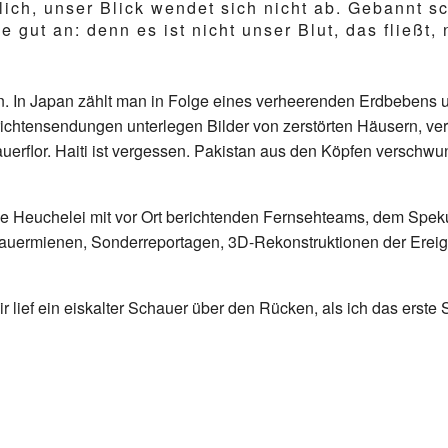
ich, unser Blick wendet sich nicht ab. Gebannt s
e gut an: denn es ist nicht unser Blut, das fließt
n. In Japan zählt man in Folge eines verheerenden Erdbebens
chtensendungen unterlegen Bilder von zerstörten Häusern, ve
uerflor. Haiti ist vergessen. Pakistan aus den Köpfen verschwu
iese Heuchelei mit vor Ort berichtenden Fernsehteams, dem Spek
Trauermienen, Sonderreportagen, 3D-Rekonstruktionen der Ereig
ir lief ein eiskalter Schauer über den Rücken, als ich das erste 