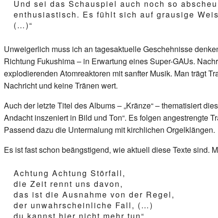
Und sei das Schauspiel auch noch so abscheul
enthusiastisch. Es fühlt sich auf grausige Weis
(…)“
Unweigerlich muss ich an tagesaktuelle Geschehnisse denke
Richtung Fukushima – in Erwartung eines Super-GAUs. Nachri
explodierenden Atomreaktoren mit sanfter Musik. Man trägt Tra
Nachricht und keine Tränen wert.
Auch der letzte Titel des Albums – „Kränze“ – thematisiert d
Andacht inszeniert in Bild und Ton“. Es folgen angestrengte 
Passend dazu die Untermalung mit kirchlichen Orgelklängen.
Es ist fast schon beängstigend, wie aktuell diese Texte sind. M
Achtung Achtung Störfall,
die Zeit rennt uns davon,
das ist die Ausnahme von der Regel,
der unwahrscheinliche Fall, (…)
du kannst hier nicht mehr tun“