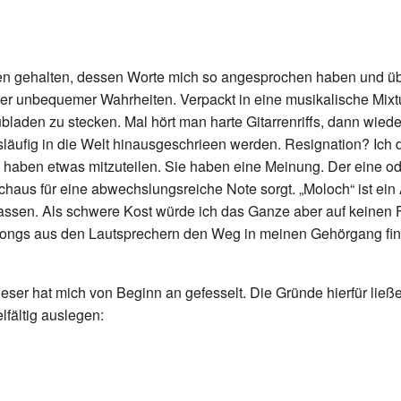
en gehalten, dessen Worte mich so angesprochen haben und ü
 Voller unbequemer Wahrheiten. Verpackt in eine musikalische 
ubladen zu stecken. Mal hört man harte Gitarrenriffs, dann wie
läufig in die Welt hinausgeschrieen werden. Resignation? Ich 
aben etwas mitzuteilen. Sie haben eine Meinung. Der eine oder
rchaus für eine abwechslungsreiche Note sorgt. „Moloch“ ist 
assen. Als schwere Kost würde ich das Ganze aber auf keinen F
Songs aus den Lautsprechern den Weg in meinen Gehörgang fin
eser hat mich von Beginn an gefesselt. Die Gründe hierfür ließ
elfältig auslegen: