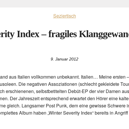
Seziertisch
rity Index – fragiles Klanggewand
9. Januar 2012
 Band aus Italien vollkommen unbekannt. Italien… Meine erste
ausoleen. Die negativen Assoziationen (schlecht gekleidete To
zlich erschienenen, selbstbetitelten Debüt-EP der vier Damen 
nen. Der Jahreszeit entsprechend erwartet den Hörer eine kal
erne gleich. Langsamer Post Punk, dem eine gewisse Schwere i
komplettes Album haben „Winter Severity Index“ bereits in Ang